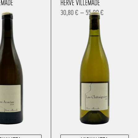
EMADE
HERVÈ VILLEMADE
30,80
€
–
55,00
€