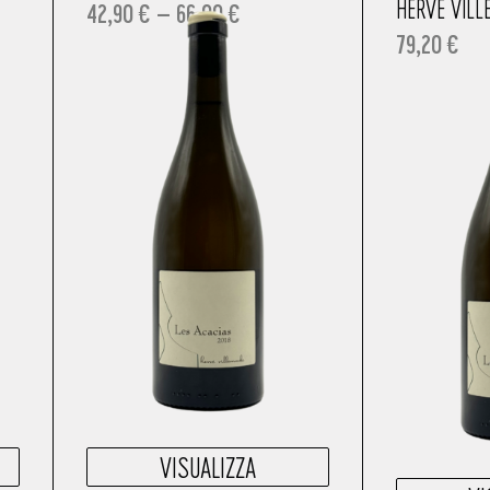
HERVÈ VILL
42,90
€
–
66,00
€
79,20
€
VISUALIZZA