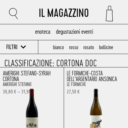
IL MAGAZZINO
enoteca
degustazioni eventi
FILTRI
bianco
rosso
rosato
bollicine
CLASSIFICAZIONE: CORTONA DOC
AMERIGHI STEFANO-SYRAH
LE FORMICHE-COSTA
CORTONA
DELL’ARGENTARIO ANSONICA
AMERIGHI STEFANO
LE FORMICHE
30,80
€
–
31,90
€
27,50
€