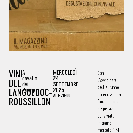
VINI
A
MERCOLEDÌ
Con
cavallo
24
l’avvicinarsi
DEL
dei
SETTEMBRE
dell’autunno
Pirenei
2025
LANGUEDOC-
riprendiamo a
ALLE 20:00
ROUSSILLON
fare qualche
degustazione
conviviale.
Iniziamo
mercoledì 24