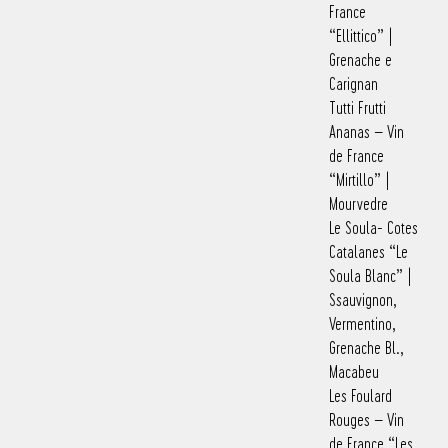
France
“Ellittico” |
Grenache e
Carignan
Tutti Frutti
Ananas – Vin
de France
“Mirtillo” |
Mourvedre
Le Soula- Cotes
Catalanes “Le
Soula Blanc” |
Ssauvignon,
Vermentino,
Grenache Bl.,
Macabeu
Les Foulard
Rouges – Vin
de France “Les