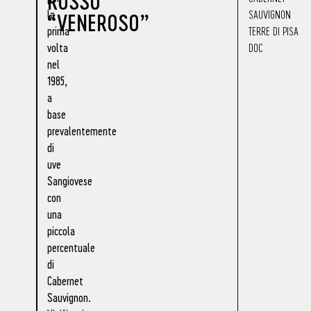
ROSSO
la
SAUVIGNON
“VENEROSO”
prima
TERRE DI PISA
volta
DOC
nel
1985,
a
base
prevalentemente
di
uve
Sangiovese
con
una
piccola
percentuale
di
Cabernet
Sauvignon.