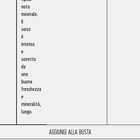
nota
minerale.
Il
sorso
è
intenso
e
sorretto
da
una
buona
freschezza
e
mineralità,
lungo.
AGGIUNGI ALLA BUSTA