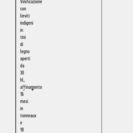
Vinificazione
con
lieviti
indigeni
in
tini
di
legno
aperti
da
30
hl,
affinamento
-
+
16
mesi
in
tonneaux
e
18