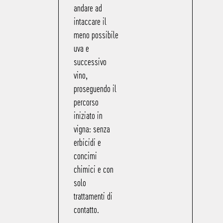
andare ad
intaccare il
meno possibile
uva e
successivo
vino,
proseguendo il
percorso
iniziato in
vigna: senza
erbicidi e
concimi
chimici e con
solo
trattamenti di
contatto.