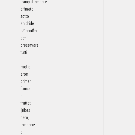
tranquillamente
affinato
sotto
anidride
-
+
carbonica
per
preservare
tutti
i
migliori
aromi
primari
floreali
e
fruttati
(ribes
nero,
lampone
e